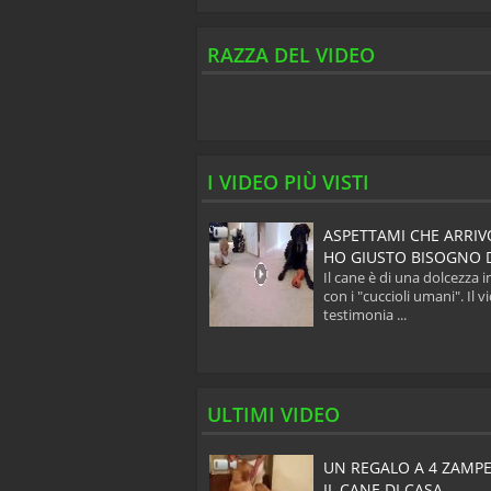
RAZZA DEL VIDEO
I VIDEO PIÙ VISTI
EASE HELP ME! I REALLY
ASPETTAMI CHE ARRIVO
NT IT!
HO GIUSTO BISOGNO D
 quegli occhi che ci
Il cane è di una dolcezza i
rdano quando vogliono
con i "cuccioli umani". Il v
lcosa e non riescono subito
testimonia ...
ULTIMI VIDEO
ANDE FESTA PER IL
UN REGALO A 4 ZAMPE
TORNO A CASA DEL
IL CANE DI CASA