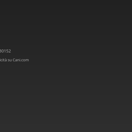
330152
icità su Cani.com