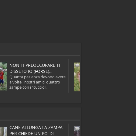
UN VUOTO INC
NON TI PREOCCUPARE TI
QUANDO L'AM
DISSETO IO (FORSE)…
OLTRE...
Quanta pazienza devono avere
La fedeltà e la de
a volte i nostri amici quattro
amici a quattro z
zampe con i "cucciol...
proprio padrone .
CANE ALLUNGA LA ZAMPA
CANE SMARRIT
PER CHIEDE UN PO’ DI
SUO PADRONE E