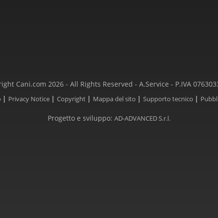
ight Cani.com 2026 - All Rights Reserved - A.Service - P.IVA 07630
|
|
|
|
|
o
Privacy Notice
Copyright
Mappa del sito
Supporto tecnico
Pubbl
Progetto e sviluppo:
AD-ADVANCED S.r.l.