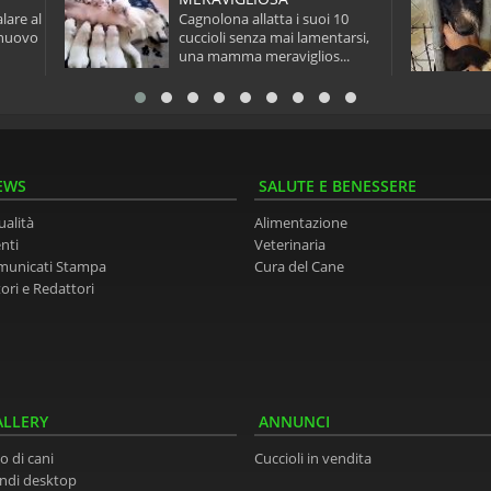
lare al
Cagnolona allatta i suoi 10
 nuovo
cuccioli senza mai lamentarsi,
una mamma meraviglios...
EWS
SALUTE E BENESSERE
ualità
Alimentazione
nti
Veterinaria
municati Stampa
Cura del Cane
ori e Redattori
ALLERY
ANNUNCI
o di cani
Cuccioli in vendita
ndi desktop