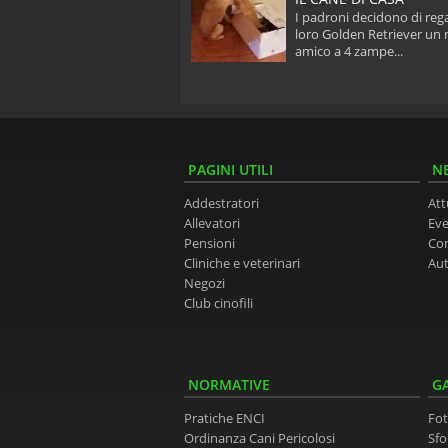
DRONE
I padroni decidono di rega
sti due meravigliosi Pastori
loro Golden Retriever un
eschi, appena sentono dei
amico a 4 zampe...
ori dall'esterno...
PAGINI UTILI
N
Addestratori
Att
Allevatori
Eve
Pensioni
Co
Cliniche e veterinari
Aut
Negozi
Club cinofili
NORMATIVE
G
Pratiche ENCI
Fot
Ordinanza Cani Pericolosi
Sfo