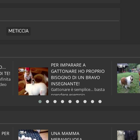
METICCIA
PER IMPARARE A
...
GATTONARE HO PROPRIO
I TE!
BISOGNO DI UN BRAVO
nfinita
INSEGNANTE!
ideo
Gattonare è semplice… basta
prendere esempio
dall'insegnante più originale e...
 PER
UNA MAMMA
MERAVIGLIOSA