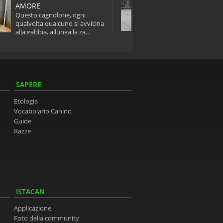
AMORE
Questo cagnolone
Questo cagnolone, ogni
curiosità si è all
qualvolta qualcuno si avvicina
sua abitazione,...
alla gabbia, allunga la za...
SAPERE
Etologia
Vocabolario Canino
Guide
Razze
ISTACAN
Applicazione
Foto della community