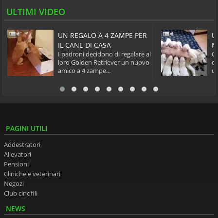
ULTIMI VIDEO
UN REGALO A 4 ZAMPE PER
U
IL CANE DI CASA
M
I padroni decidono di regalare al
Ca
loro Golden Retriever un nuovo
cu
amico a 4 zampe...
un
PAGINI UTILI
Addestratori
Allevatori
Pensioni
Cliniche e veterinari
Negozi
Club cinofili
NEWS