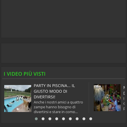
I VIDEO PIÙ VISTI
PARTY IN PISCINA... IL
M
GIUSTO MODO DI
D
DIVERTIRSI!
Il
Anche i nostri amici a quattro
co
zampe hanno bisogno di
pe
divertirsi e stare in comp...