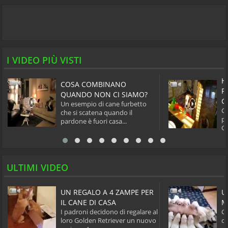
I VIDEO PIÙ VISTI
H
COSA COMBINANO
P
QUANDO NON CI SIAMO?
C
Un esempio di cane furbetto
Co
che si scatena quando il
pe
pardone è fuori casa...
Gl
ULTIMI VIDEO
UN REGALO A 4 ZAMPE PER
U
IL CANE DI CASA
M
I padroni decidono di regalare al
Ca
loro Golden Retriever un nuovo
cu