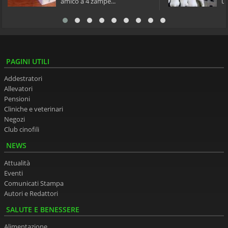
amico a 4 zampe...
un
PAGINI UTILI
Addestratori
Allevatori
Pensioni
Cliniche e veterinari
Negozi
Club cinofili
NEWS
Attualità
Eventi
Comunicati Stampa
Autori e Redattori
SALUTE E BENESSERE
Alimentazione