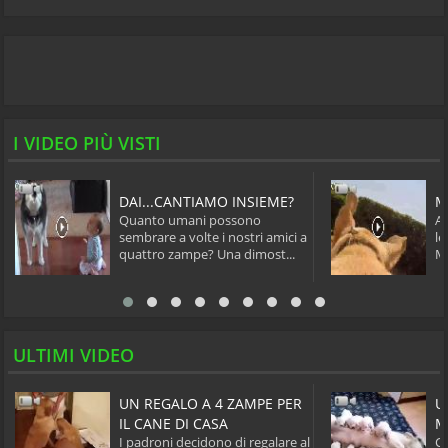
I VIDEO PIÙ VISTI
DAI...CANTIAMO INSIEME?
M
Quanto umani possono
Al
sembrare a volte i nostri amici a
le
quattro zampe? Una dimost...
Ma
ULTIMI VIDEO
UN REGALO A 4 ZAMPE PER
U
IL CANE DI CASA
M
I padroni decidono di regalare al
Ca