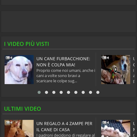
I VIDEO PIÙ VISTI
UN CANE FURBACCHIONE:
U
NON È COLPA MIA!
G
Proprio come noi umani, anche i
Il
cani a volte sono bravi a
am
scaricare le colpe sug...
pa
ULTIMI VIDEO
UN REGALO A 4 ZAMPE PER
U
IL CANE DI CASA
M
I padroni decidono di regalare al
Ca