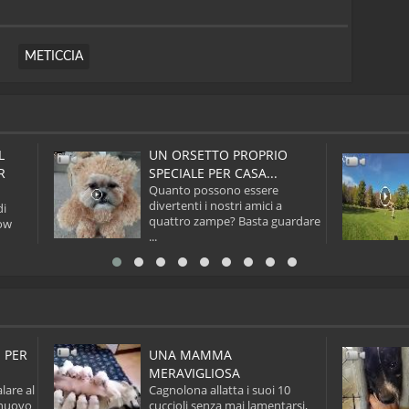
METICCIA
L
UN ORSETTO PROPRIO
R
SPECIALE PER CASA...
Quanto possono essere
divertenti i nostri amici a
di
quattro zampe? Basta guardare
low
...
 PER
UNA MAMMA
MERAVIGLIOSA
lare al
Cagnolona allatta i suoi 10
 nuovo
cuccioli senza mai lamentarsi,