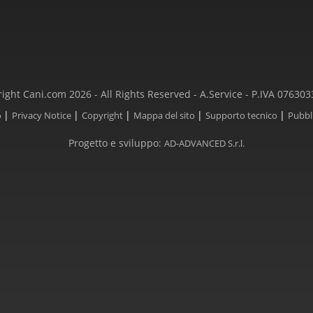
ight Cani.com 2026 - All Rights Reserved - A.Service - P.IVA 07630
|
|
|
|
|
o
Privacy Notice
Copyright
Mappa del sito
Supporto tecnico
Pubbl
Progetto e sviluppo:
AD-ADVANCED S.r.l.