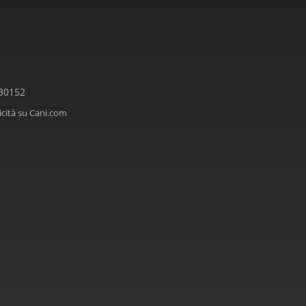
330152
icità su Cani.com