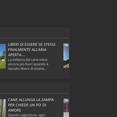
LIBERI DI ESSERE SE STESSI:
TEMPO DA SPIA
FINALMENTE ALL'ARIA
VOGLIA DI MAR
APERTA….
Una bella corsa in
La bellezza del cane viene
che ci vuole per i
ancora più fuori quando è
giornata. ...
lasciato libero di essere...
CANE ALLUNGA LA ZAMPA
CANE SMARRIT
PER CHIEDE UN PO’ DI
SUO PADRONE E
AMORE
Questo cagnolone
Questo cagnolone, ogni
curiosità si è all