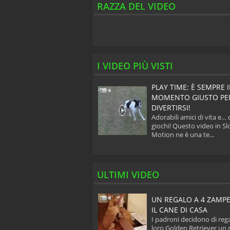
RAZZA DEL VIDEO
I VIDEO PIÙ VISTI
RÒ AL TUO FIANCO
PLAY TIME: È SEMPRE I
ALSIASI COSA ACCADA,
MOMENTO GIUSTO PE
MPRE...
DIVERTIRSI!
fedeltà che contraddistingue
Adorabili amici di vita e… 
ostri amici a quattro zampe è
giochi! Questo video in S
lcosa di s...
Motion ne è una te...
ULTIMI VIDEO
ANDE FESTA PER IL
UN REGALO A 4 ZAMPE
TORNO A CASA DEL
IL CANE DI CASA
DRONE
I padroni decidono di rega
sti due meravigliosi Pastori
loro Golden Retriever un