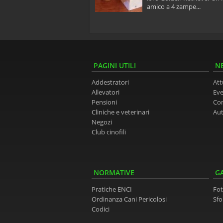
eschi, appena sentono dei
amico a 4 zampe...
ori dall'esterno...
PAGINI UTILI
N
Addestratori
Att
Allevatori
Eve
Pensioni
Co
Cliniche e veterinari
Aut
Negozi
Club cinofili
NORMATIVE
G
Pratiche ENCI
Fot
Ordinanza Cani Pericolosi
Sfo
Codici