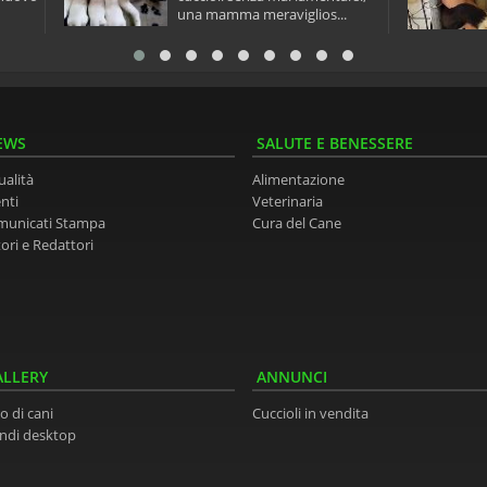
una mamma meraviglios...
EWS
SALUTE E BENESSERE
ualità
Alimentazione
nti
Veterinaria
municati Stampa
Cura del Cane
ori e Redattori
ALLERY
ANNUNCI
o di cani
Cuccioli in vendita
ndi desktop