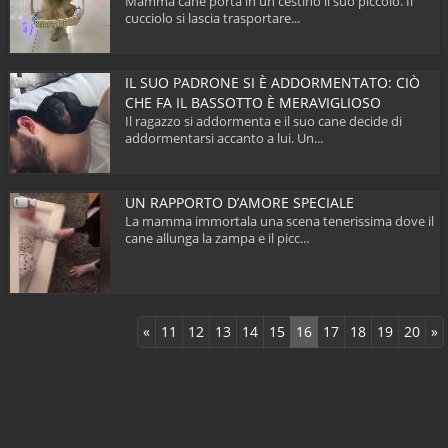
Mamma cane porta in un cestino il suo piccolo. Il
cucciolo si lascia trasportare...
IL SUO PADRONE SI È ADDORMENTATO: CIÒ
CHE FA IL BASSOTTO È MERAVIGLIOSO
Il ragazzo si addormenta e il suo cane decide di
addormentarsi accanto a lui. Un...
UN RAPPORTO D’AMORE SPECIALE
La mamma immortala una scena tenerissima dove il
cane allunga la zampa e il picc...
«
11
12
13
14
15
16
17
18
19
20
»