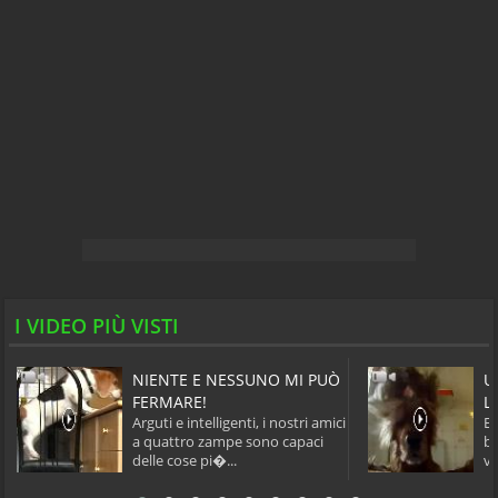
I VIDEO PIÙ VISTI
NIENTE E NESSUNO MI PUÒ
U
FERMARE!
L
Arguti e intelligenti, i nostri amici
Ec
a quattro zampe sono capaci
bi
delle cose pi�...
ve