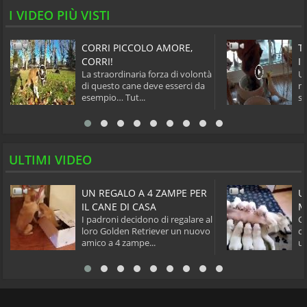
I VIDEO PIÙ VISTI
CORRI PICCOLO AMORE,
T
CORRI!
I
La straordinaria forza di volontà
Un
di questo cane deve esserci da
mi
esempio… Tut...
st
ULTIMI VIDEO
UN REGALO A 4 ZAMPE PER
U
IL CANE DI CASA
M
I padroni decidono di regalare al
Ca
loro Golden Retriever un nuovo
cu
amico a 4 zampe...
un